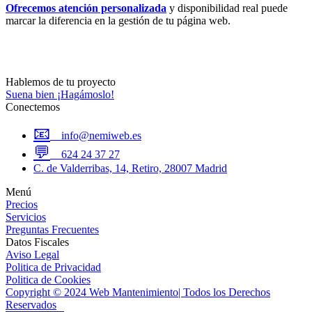
Ofrecemos atención personalizada
y disponibilidad real puede
marcar la diferencia en la gestión de tu página web.
Hablemos de tu
proyecto
Suena bien ¡Hagámoslo!
Conectemos
📧
info@nemiweb.es
💬
624 24 37 27
C. de Valderribas, 14, Retiro, 28007 Madrid
Menú
Precios
Servicios
Preguntas Frecuentes
Datos Fiscales
Aviso Legal
Politica de Privacidad
Politica de Cookies
Copyright © 2024 Web Mantenimiento| Todos los Derechos
Reservados